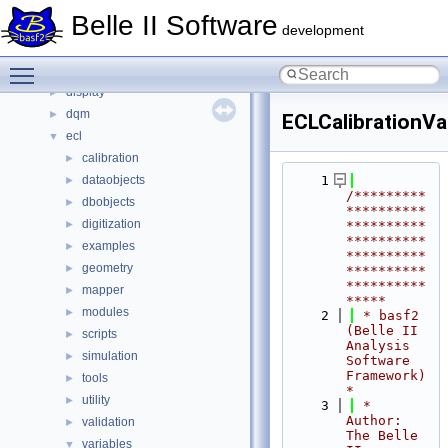
calibration
►
Belle II Software
cdc
►
development
daq
►
Toggle main menu visibility
decfiles
►
display
►
dqm
►
ECLCalibrationVa
ecl
▼
calibration
►
dataobjects
    1
►
/*********
dbobjects
►
**********
digitization
►
**********
**********
examples
►
**********
geometry
►
**********
**********
mapper
►
*****
modules
►
    2
 * basf2 
(Belle II 
scripts
►
Analysis 
simulation
►
Software 
Framework)                           
tools
►
*
utility
►
    3
 * 
Author: 
validation
►
The Belle 
variables
▼