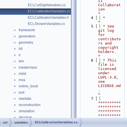
II 
Collaborat
ECLCalDigitVariables.cc
ion                                     
ECLCalibrationVariables.cc
*
ECLCalibrationVariables.h
    4
 *                                                                        
*
ECLShowerVariables.cc
    5
 * See 
framework
►
git log 
for 
generators
►
contributo
geometry
►
rs and 
copyright 
hlt
►
holders.                    
ir
►
*
    6
 * This 
klm
►
file is 
masterclass
►
licensed 
under 
mdst
►
LGPL-3.0, 
mva
►
see 
LICENSE.md
online_book
►
.                  
pxd
►
*
    7
rawdata
►
**********
reconstruction
►
**********
simulation
**********
►
**********
structure
►
**********
ECLCalibrationVariables.cc
ecl
variables
svd
►
**********